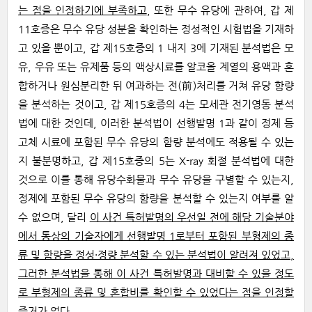
는 점을 인정하기에 부족하고
, 또한 무수 유당에 관하여, 갑 제
11호증은 무수 유당 성분을 확인하는 정성적인 시험법을 기재하
고 있을 뿐이고, 갑 제15호증의 1 내지 3에 기재된 분석법은 모
유, 우유 또는 유제품 등의 액상시료를 알코올 계열의 용액과 혼
합하거나 원심분리한 뒤 여과하는 전(前)처리를 거쳐 유당 함량
을 분석하는 것이고, 갑 제15호증의 4는 모세관 전기영동 분석
법에 대한 것인데, 이러한 분석법이 선행발명 1과 같이 정제 등
고체 시료에 포함된 무수 유당의 함량 분석에도 적용될 수 있는
지 불분명하고, 갑 제15호증의 5는 X-ray 회절 분석법에 대한
것으로 이를 통해 유당수화물과 무수 유당을 구별할 수 있는지,
정제에 포함된 무수 유당의 함량을 분석할 수 있는지 여부를 알
수 없으며, 달리
이 사건 특허발명의 우선일 전에 해당 기술분야
에서 통상의 기술자에게 선행발명 1로부터 포함된 부형제의 종
류 및 함량을 정성·정량 분석할 수 있는 분석법이 알려져 있었고,
그러한 분석법을 통해 이 사건 특허발명과 대비할 수 있을 정도
로 부형제의 종류 및 혼합비를 확인할 수 있었다는 점을 인정할
증거가 없다
.