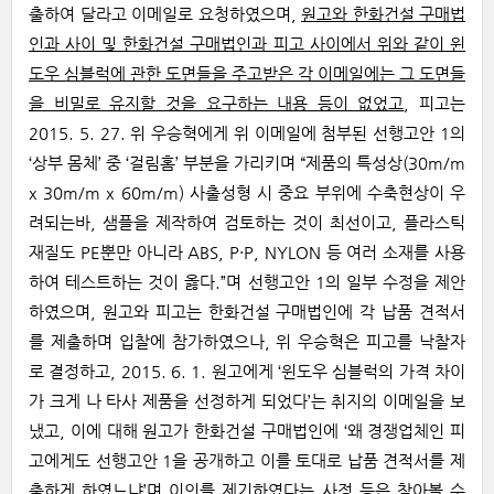
출하여 달라고 이메일로 요청하였으며,
원고와 한화건설 구매법
인과 사이 및 한화건설 구매법인과 피고 사이에서 위와 같이 윈
도우 심블럭에 관한 도면들을 주고받은 각 이메일에는 그 도면들
을 비밀로 유지할 것을 요구하는 내용 등이 없었고
, 피고는
2015. 5. 27. 위 우승혁에게 위 이메일에 첨부된 선행고안 1의
‘상부 몸체’ 중 ‘걸림홈’ 부분을 가리키며 “제품의 특성상(30m/m
x 30m/m x 60m/m) 사출성형 시 중요 부위에 수축현상이 우
려되는바, 샘플을 제작하여 검토하는 것이 최선이고, 플라스틱
재질도 PE뿐만 아니라 ABS, P·P, NYLON 등 여러 소재를 사용
하여 테스트하는 것이 옳다.”며 선행고안 1의 일부 수정을 제안
하였으며, 원고와 피고는 한화건설 구매법인에 각 납품 견적서
를 제출하며 입찰에 참가하였으나, 위 우승혁은 피고를 낙찰자
로 결정하고, 2015. 6. 1. 원고에게 ‘윈도우 심블럭의 가격 차이
가 크게 나 타사 제품을 선정하게 되었다’는 취지의 이메일을 보
냈고, 이에 대해 원고가 한화건설 구매법인에 ‘왜 경쟁업체인 피
고에게도 선행고안 1을 공개하고 이를 토대로 납품 견적서를 제
출하게 하였느냐’며 이의를 제기하였다는 사정 등은 찾아볼 수