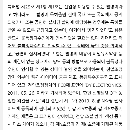
특허법 제29조 제1항 제1호는 산업상 이용할 수 있는 발명이라
고 하더라도 그 발명이 특허출원 전에 국내 또는 국외에서 공지
되었거나 또는 공연히 실시된 발명에 해당하는 경우에는 특허를
받을 수 없도록 규정하고 있는데, 여기에서
‘공지되었다’고 함은
반드시 불특정다수인에게 인식되었을 필요는 없다 하더라도 적
어도 불특정다수인이 인식할 수 있는 상태에 놓인 것을 의미하
고
, ‘공연히 실시되었다’고 함은 발명의 내용이 비밀유지약정 등
의 제한이 없는 상태에서 양도 등의 방법으로 사용되어 불특정다
수인이 인식할 수 있는 상태에 놓인 것을 의미하는바, 전압조정
장치 외부에 ‘특허·아이디어 공구 제조, 동양특수공구’라고 표시
되어 있고, 전압조정장치의 PCB에 표면에 ‘DY ELECTRONICS,
2011. 05. 26.’이라고 기재되어 있으며, 한편 선행발명 3과 동
일한 외관을 가진 ‘직선 절단기 세트’가 2013. 8.경 N쇼핑 웹사
이트에 등록되어 판매되고 있었고, 갑 제5호증과 갑 제6호증에
기재된 제품은 그 표기명이 상이하고, 전압 조절 범위, 색상 등에
서 다소 차이가 있으나, 갑 제5호증과 갑 제6호증에 기재된 제품