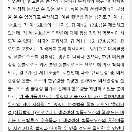
되었는데, 원고들은 통상의 기술자가 부형제의 종류 및 함량을
정성·정량 분석할 수 있는 분석법 등을 통해 선행발명 1의 구성
을 알 수 있었다고 주장하고, 이를 뒷받침 하는 증거로 갑 제11,
14호증, 갑 제15호증의 1 내지 5, 갑 제16, 17호증을 제출하고
있는데, 갑 제14호증은 의약품에 대해 정성·정량적 역분석이 시
도될 수 있다는 취지에 불과하고, 갑 제11, 16, 17호증에는 요
오드를 포함하는 착색제를 통해 착색시키는 방법으로 미세결정
성 셀룰로오스를 검출하는 방법이 나타나 있으나, 한편 미세결
정성 셀룰로오스 외에 분말 셀룰로오스도 요오드에 의해 착색이
되고, 원고가 갑 제11호증의 시험법에 따라 ‘큐레틴정’ 중 미세
결정성 셀룰로오스의 함유량을 측정한 결과에도 미세결정성 셀
룰로오스 및 불용성 첨가제 전체의 함유량을 확인하고 있을 뿐이
므로,
위 증거들만으로는 통상의 기술자가 이 사건 특허발명의
우선일 전에 사용할 수 있었던 분석법을 통해 시판된 ‘큐레틴
정’(선행발명 1)으로부터 미셀결정성 셀룰로오스의 함량 또는 바
키늄 미르틸루스 추출물과 미세결정성 셀룰로오스의 혼합비를
이 사건 제1항 발명과 대비할 수 있을 정도로 확인할 수 있었다