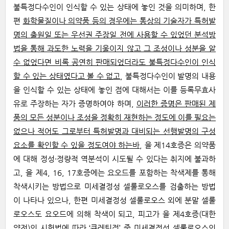
불특정다수인이 인식할 수 있는 상태에 놓인 것을 의미하며, 한
편
화학물질이나 의약품 등의 경우에는 통상의 기술자가 특허발
명의 출원일 또는 우선권 주장일 전에 사용할 수 있었던 분석방
법을 통해 과도한 노력을 기울이지 않고 그 조성이나 성분을 알
수 없었다면 비록 공연히 판매되었더라도 불특정다수인이 인식
할 수 있는 상태였다고 볼 수 없고
, 불특정다수인이 발명의 내용
을 인식할 수 있는 상태에 놓인 점에 대해서는 이를 등록무효사
유로 주장하는 자가 증명하여야 하며,
이러한 증명은 판매된 제
품의 모든 성분이나 조성을 정확히 재현하는 정도에 이를 필요는
없으나 적어도 그로부터 특허발명과 대비되는 선행발명의 구성
요소를 확인할 수 있을 정도여야 하는바
, 을 제14호증은 의약품
에 대해 정성·정량적 역분석이 시도될 수 있다는 취지에 불과하
고, 을 제4, 16, 17호증에는 요오드를 포함하는 착색제를 통해
착색시키는 방법으로 미세결정성 셀룰로오스를 검출하는 방법
이 나타나 있으나, 한편 미세결정성 셀룰로오스 외에 분말 셀룰
로오스도 요오드에 의해 착색이 되고, 피고가 을 제4호증(대한
약전)의 시험법에 따라 ‘큐레틴정’ 중 미세결정성 셀룰로오스의