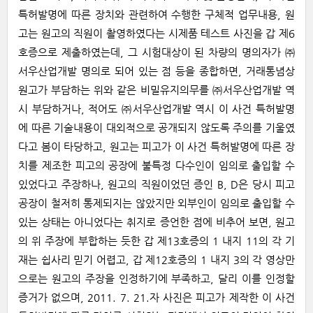
특허발명에 따른 장치와 관련하여 수행한 구체적 업무내용, 원
고는 원고의 직원이 촬영하였다는 시제품 테스트 사진을 갑 제6
호증으로 제출하였는데, 그 시험대상이 된 차량의 명의자가 ㈜
서우산업개발 명의로 되어 있는 점 등을 종합하면, 거래통념상
원고가 부담하는 위와 같은 비밀유지의무를 ㈜서우산업개발 역
시 부담하거나, 적어도 ㈜서우산업개발 역시 이 사건 특허발명
에 따른 기술내용이 대외적으로 공개되지 않도록 주의를 기울였
다고 봄이 타당하고, 원고는 피고가 이 사건 특허발명에 따른 장
치를 제조한 피고의 공장에 불특정 다수인이 임의로 출입할 수
있었다고 주장하나, 원고의 직원이었던 증인 B, D은 당시 피고
공장이 철저히 통제되지는 않았지만 외부인이 임의로 출입할 수
있는 상태는 아니었다는 취지로 증언한 점에 비추어 보면, 원고
의 위 주장에 부합하는 듯한 갑 제13호증의 1 내지 11의 각 기
재는 쉽사리 믿기 어렵고, 갑 제12호증의 1 내지 3의 각 영상만
으로는 원고의 주장을 인정하기에 부족하고, 달리 이를 인정할
증거가 없으며, 2011. 7. 21.자 사진은 피고가 제작한 이 사건