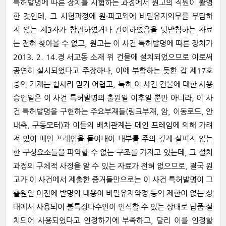
특허발명에 따른 장치를 시험하는 과정에서 원고의 직원이 촬영
한 것인데, 그 시험과정에 원·피고외에 비밀유지의무를 부담하
지 않는 제3자가 참관하였거나 관여하였음을 뒷받침하는 자료
는 전혀 찾아볼 수 없고, 원고는 이 사건 특허발명에 따른 장치가
2013. 2. 14.경 서교동 소재 위 건물에 설치되었으므로 이로써
공연히 실시되었다고 주장하나, 이에 부합하는 듯한 갑 제17호
증의 기재는 쉽사리 믿기 어렵고, 특히 이 사건 건물에 대한 사용
승인일은 이 사건 특허발명의 출원일 이후일 뿐만 아니라, 이 사
건 특허발명을 구현하는 주요부재들(링크부재, 암, 이동로드, 안
내축, 구동모터)과 이들의 배치관계는 메인 프레임에 의해 가려
져 있어 메인 프레임을 들어내어 내부를 주의 깊게 살피지 않는
한 구성요소들을 파악할 수 없는 구조를 가지고 있는데, 그 설치
과정의 구체적 사정을 알 수 있는 자료가 전혀 없으므로, 결국 원
고가 이 사건에서 제출한 증거들만으로는 이 사건 특허발명이 그
출원일 이전에 발명의 내용이 비밀유지약정 등의 제한이 없는 상
태에서 사용되어 불특정다수인이 인식할 수 있는 상태로 납품·설
치되어 사용되었다고 인정하기에 부족하고, 달리 이를 인정할