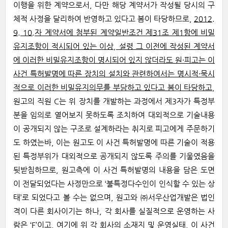
이행을 위한 계약으로서, 다만 해당 계약서가 작성될 당시의 구
체적 사정을 달리하여 반영하고 있다고 봄이 타당하므로,
2012.
9. 10.자 계약서에 첨부된 계약일반조건 제31조 제1항에 비밀
유지조항이 적시되어 있는 이상, 설령 그 이전에 작성된 계약서
에 이러한 비밀유지조항이 명시되어 있지 않더라도 원·피고는 이
사건 특허발명에 따른 장치의 설치와 관련하여서는 명시적·묵시
적으로 이러한 비밀유지의무를 부담하고 있다고 봄이 타당하고
,
원고의 직원 C는 위 장치를 개발하는 과정에서 제3자가 특정부
분을 임의로 열어보지 못하도록 조치하여 대외적으로 기술내용
이 공개되지 않는 구조로 설계하라는 취지로 피고에게 주문하기
도 하였는바, 이는 원고도 이 사건 특허발명에 따른 기술이 적용
된 특정부위가 대외적으로 공개되지 않도록 주의를 기울였음을
뒷받침하므로, 원고측에 이 사건 특허발명의 내용을 담은 도면
이 전달되었다는 사정만으로 ‘불특정다수인이 인식할 수 있는 상
태’로 되었다고 볼 수는 없으며, 원고와 ㈜서우산업개발은 법인
격이 다른 회사이기는 하나, 각 회사를 실질적으로 운영하는 사
람은 ‘F’이고, 여기에 위 각 회사의 소재지 및 운영실태, 이 사건