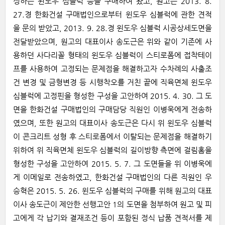
정하는 윈도우 심블럭 등을 구매하여 왔고, 원고는 2013. 8.
27.경 한화건설 구매법인으로부터 윈도우 심블럭에 관한 견적
을 문의 받았고, 2013. 9. 28.경 윈도우 심블럭 시공상세도면을
전달받았으며, 원고의 대표이사 송도근은 위와 같이 기존에 사
용하던 사다리꼴 형태의 윈도우 심블럭이 스티로폼에 접착테이
프를 사용하여 고정되는 문제점을 해결하고자 수차례의 사출조
건 변경 및 금형변경 등 시행착오를 거친 끝에 직육면체 윈도우
심블럭에 고정핀을 형성한 구성을 고안하여 2015. 4. 30. 그 도
면을 한화건설 구매법인의 구매담당 직원인 이병욱에게 전송하
였으며, 또한 원고의 대표이사 송도근은 다시 위 윈도우 심블럭
이 콘크리트 성형 후 스티로폼에서 이탈되는 문제점을 해결하기
위하여 위 직육면체 윈도우 심블럭의 길이방향 측면에 걸림홈을
형성한 구성을 고안하여 2015. 5. 7. 그 도면들을 위 이병욱에
게 이메일로 전송하였고, 한화건설 구매법인의 다른 직원인 우
승혁은 2015. 5. 26. 윈도우 심블럭의 구매를 위해 원고의 대표
이사 송도근이 제안한 선행고안 1의 도면을 첨부하여 원고 및 피
고에게 각 납기와 결재조건 등이 포함된 정식 납품 견적서를 제