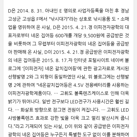
D은 2014. 8. 31. 아내인 E 명의로 사업자등록을 마친 후 경남
고성군 고성읍 F에서 “낚시대가”라는 상호로 낚시용품 도‧소매
업을 영위하여 온 사실, D은 2015. 4. 21.경 이피전자광학의 대
표자로부터 네온 집어등 600개를 개당 9,500원에 공급받은 것
을 비롯하여 그 무렵부터 이피전자광학의 네온 집어등을 공급받
아 판매해 온 사실, D이 2015. 4. 21.경 공급받은 이피전자광학
의 네온 집어등은 2015. 8. 17.자 인터넷 포털사이트 네이버 블
로그에 ‘[이피전자] 네온 갈치집어등’에 관한 광고자료로 게시된
선행발명 2와 그 외형이 동일하였던 사실, 위 블로그에는 선행발
명 2에 관하여 “네온갈치집어등은 4.5V 전용배터리를 사용하는
이피전자광학제품이다. … 고휘도 볼록렌즈케이스로 인해 더욱
밝기가 뛰어나다. 일반 전구보다 LED전구가 사용시간은 훨씬 길
다. … 화살표 방향으로 잠그면 전원이 켜집니다. … 고휘도 LED
사방볼록렌즈 효과로 강한 빛을 더욱 크고 멀리 발산시켜 줍니
다.”라고 기재되어 있는 사실, D이 위와 같이 공급받은 이피전자
광학의 네온 집어등은 누구든지 특별한 도구 없이 이를 분해하여