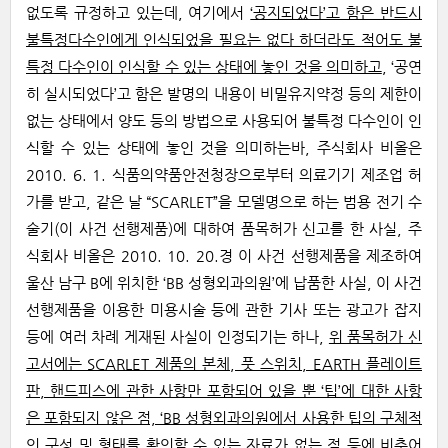
없도록 규정하고 있는데, 여기에서
‘공지되었다’고 함은 반드시
불특정다수인에게 인식되었을 필요는 없다 하더라도 적어도 불
특정 다수인이 인식할 수 있는 상태에 놓인 것을 의미하고
, ‘공연
히 실시되었다’고 함은 발명의 내용이 비밀유지약정 등의 제한이
없는 상태에서 양도 등의 방법으로 사용되어 불특정 다수인이 인
식할 수 있는 상태에 놓인 것을 의미하는바, 주식회사 비올은
2010. 6. 1. 식품의약품안전청장으로부터 의료기기 제조업 허
가를 받고, 같은 날 “SCARLET”을 모델명으로 하는 범용 전기 수
술기(이 사건 선행제품)에 대하여 품목허가 신고를 한 사실, 주
식회사 비올은 2010. 10. 20.경 이 사건 선행제품을 제조하여
울산 남구 B에 위치한 ‘BB 성형외과의원’에 납품한 사실, 이 사건
선행제품을 이용한 미용시술 등에 관한 기사 또는 광고가 잡지
등에 여러 차례 게재된 사실이 인정되기는 하나,
위 품목허가 신
고서에는 SCARLET 제품의 본체, 풋 스위치, EARTH 플레이트
판, 핸드피스에 관한 사항만 포함되어 있을 뿐 ‘팁’에 대한 사항
은 포함되지 않은 점, ‘BB 성형외과의원에서 사용한 팁의 구체적
인 구성 및 형태를 확인할 수 있는 자료가 없는 점 등에 비추어