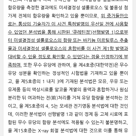
함유량을 측정한 결과에도 미세결정성 셀룰로오스 및 불용성 첨
가제 전체의 함유량을 확인하고 있을 뿐이므로,
위 증거들만으
로는 통상의 기술자가 이 사건 특허발명의 우선일 전에 사용할
수 있었던 분석법을 통해 시판된 ‘큐레틴정’(선행발명 1)으로부
터 미셀결정성 셀룰로오스의 함량 또는 바키늄 미르틸루스 추출
물과 미세결정성 셀룰로오스의 혼합비를 이 사건 제1항 발명과
대비할 수 있을 정도로 확인할 수 있었다는 점을 인정하기에 부
족하며
, 또한 무수 유당에 관하여, 을 제4호증(대한약전)은 무수
유당 성분을 확인하는 정성적인 시험법을 기재하고 있을 뿐이
고, 을 제5호증의 1 내지 3에 기재된 분석법은 모유, 우유 또는
유제품 등의 액상시료를 알코올 계열의 용액과 혼합하거나 원심
분리한 뒤 여과하는 전(前)처리를 거쳐 유당 함량을 분석하는 것
이고, 을 제5호증의 4, 5는 모세관 전기영동 분석법에 대한 것인
데, 이러한 분석법이 선행발명 1과 같이 정제 등 고체 시료에 포
함된 무수 유당의 함량 분석에도 적용될 수 있는지 불분명하고,
을 제15호증는 X-ray 회절 분석법에 대한 것으로 이를 통해 유