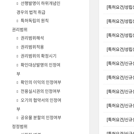
선행발명이 하위개념인
[특허요건/성립
경우의 법적 취급
특허독립의 원칙
[특허요건/성립
권리범위
[특허요건/성립
권리범위해석
권리범위적용
[특허요건/성립
권리범위의 확정시기
[특허요건/신규
확인대상발명의 인정여
부
[특허요건/신규
확인의 이익의 인정여부
전용실시권의 인정여부
[특허요건/신규
오기의 협약서의 인정여
[특허요건/신규성
부
공유물 분할의 인정여부
[특허요건/신규성
정정범위
[특허요건/신규성