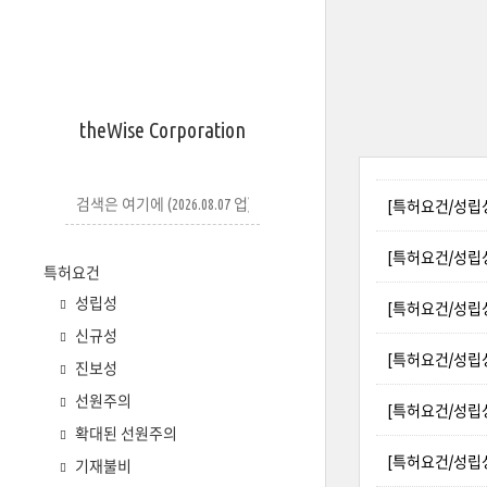
theWise Corporation
[특허요건/성립
[특허요건/성립
특허요건
성립성
[특허요건/성립
신규성
[특허요건/성립
진보성
선원주의
[특허요건/성립성
확대된 선원주의
[특허요건/성립
기재불비