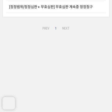
[정정범위/정정심판 v. 무효심판] 무효심판 계속중 정정청구
PREV
1
NEXT