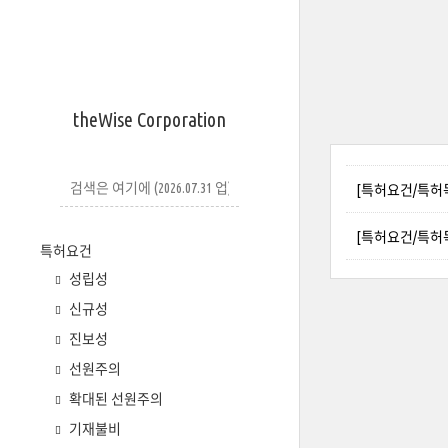
theWise Corporation
[특허요건/특허
[특허요건/특허
특허요건
성립성
신규성
진보성
선원주의
확대된 선원주의
기재불비