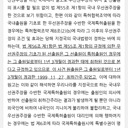
의 표시를 할 필요 없이 법 제55조 제1항의 국내 우선권주장을
한 것으로 보기 위함이고, 한편 이와 같이 특허협력조약에 따라
국내출원을 기초로 한 우선권주장을 수반한 국제특허출원을 한
경우에는 특허협력조약 제8조(2)(b)에 따라 그 이후의 우선권주
장의 조건 및 효과는 당해 지정국의 국내법령이 정하는 바에 의
하는데,
법 제56조 제1항은 법 제55조 제1항의 규정에 의한 우
선권주장의 기초가 된 선출원은 그 선출원이 특허출원인 경우에
는 그 출원일로부터 1년 3개월이 경과한 때에 취하된 것으로 본
다고 규정하고 있으므로, 이 사건 원출원은 그 출원일로부터 1년
3개월이 경과한 1999. 11. 27. 취하간주 되었고
, 이에 대하여
원고는 이와 같이 해석하면 우리나라를 지정국으로 하는 국내우
선권주장을 수반한 국제특허출원의 경우에는 출원인의 의사에
반하여 선출원의 취하간주라는 결과가 발생하게 될 뿐만 아니라
외국인에 비하여 내국인이 지나치게 불리하여 불합리하고, 국내
우선권주장을 수반한 국제특허출원이 대리인에 의해 행하여지
는 경우에는 법 제6조에 따라 국제특허출원시에 특별수권이 명