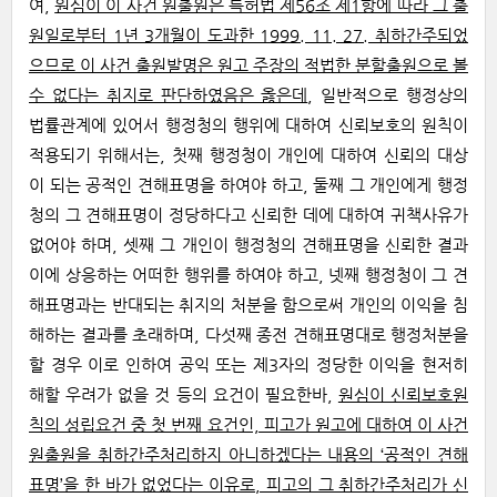
여,
원심이 이 사건 원출원은 특허법 제56조 제1항에 따라 그 출
원일로부터 1년 3개월이 도과한 1999. 11. 27. 취하간주되었
으므로 이 사건 출원발명은 원고 주장의 적법한 분할출원으로 볼
수 없다는 취지로 판단하였음은 옳은데
, 일반적으로 행정상의
법률관계에 있어서 행정청의 행위에 대하여 신뢰보호의 원칙이
적용되기 위해서는, 첫째 행정청이 개인에 대하여 신뢰의 대상
이 되는 공적인 견해표명을 하여야 하고, 둘째 그 개인에게 행정
청의 그 견해표명이 정당하다고 신뢰한 데에 대하여 귀책사유가
없어야 하며, 셋째 그 개인이 행정청의 견해표명을 신뢰한 결과
이에 상응하는 어떠한 행위를 하여야 하고, 넷째 행정청이 그 견
해표명과는 반대되는 취지의 처분을 함으로써 개인의 이익을 침
해하는 결과를 초래하며, 다섯째 종전 견해표명대로 행정처분을
할 경우 이로 인하여 공익 또는 제3자의 정당한 이익을 현저히
해할 우려가 없을 것 등의 요건이 필요한바,
원심이 신뢰보호원
칙의 성립요건 중 첫 번째 요건인, 피고가 원고에 대하여 이 사건
원출원을 취하간주처리하지 아니하겠다는 내용의 ‘공적인 견해
표명’을 한 바가 없었다는 이유로, 피고의 그 취하간주처리가 신