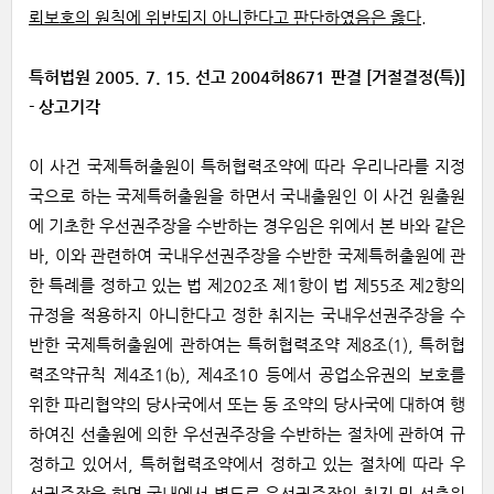
뢰보호의 원칙에 위반되지 아니한다고 판단하였음은 옳다
.
특허법원 2005. 7. 15. 선고 2004허8671 판결 [거절결정(특)]
- 상고기각
이 사건 국제특허출원이 특허협력조약에 따라 우리나라를 지정
국으로 하는 국제특허출원을 하면서 국내출원인 이 사건 원출원
에 기초한 우선권주장을 수반하는 경우임은 위에서 본 바와 같은
바, 이와 관련하여 국내우선권주장을 수반한 국제특허출원에 관
한 특례를 정하고 있는 법 제202조 제1항이 법 제55조 제2항의
규정을 적용하지 아니한다고 정한 취지는 국내우선권주장을 수
반한 국제특허출원에 관하여는 특허협력조약 제8조(1), 특허협
력조약규칙 제4조1(b), 제4조10 등에서 공업소유권의 보호를
위한 파리협약의 당사국에서 또는 동 조약의 당사국에 대하여 행
하여진 선출원에 의한 우선권주장을 수반하는 절차에 관하여 규
정하고 있어서, 특허협력조약에서 정하고 있는 절차에 따라 우
선권주장을 하면 국내에서 별도로 우선권주장의 취지 및 선출원